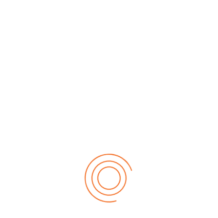
puede decir: mantener la oficina en buen estado. Lo que
anizar los archivos, saber a dónde pertenece cada cosa y
 también, porque no, asear el fríobar.
Función «Bella
n con la asesoría de sus AE, al punto que, según la
os, muchas veces deben tomar una decisión sobre un
ambién implica brindar información y preparar informes,
las AE pueden ser la persona más informada para el
e resolver un problema, se correrá la voz y todos,
 para que les de la solución o corregir algún percance y
 A decir verdad, la mayoría de las AE lo resuelven todo,
an.
, asisten a las reuniones semanales de sus jefes, ayudan