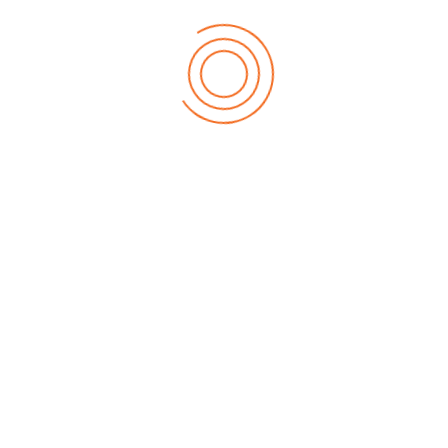
Descargar ahora
info@direccion-estrategica.com
(511)-326-8378
Av. Larco 1150, Int. 402, Miraflores, Lima - Perú