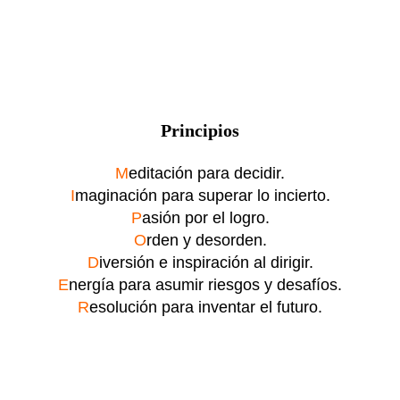
Principios
M
editación para decidir.
I
maginación para superar lo incierto.
P
asión por el logro.
O
rden y desorden.
D
iversión e inspiración al dirigir.
E
nergía para asumir riesgos y desafíos.
R
esolución para inventar el futuro.