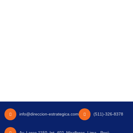
info@direccion-estrategica.com
(511)-326-8378
Av. Larco 1150, Int. 402, Miraflores, Lima - Perú