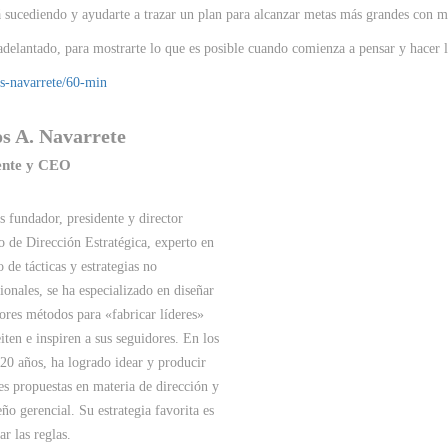
tá sucediendo y ayudarte a trazar un plan para alcanzar metas más grandes con m
adelantado, para mostrarte lo que es posible cuando comienza a pensar y hacer l
os-navarrete/60-min
s A. Navarrete
ente y CEO
s fundador, presidente y director
o de Dirección Estratégica, experto en
o de tácticas y estrategias no
onales, se ha especializado en diseñar
ores métodos para «fabricar líderes»
iten e inspiren a sus seguidores. En los
20 años, ha logrado idear y producir
es propuestas en materia de dirección y
o gerencial. Su estrategia favorita es
ar las reglas.