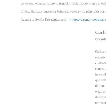
conocerte, escuchar sobre tu negocio, hablar sobre lo que te es
En esta llamada, queremos brindarte valor (y un plan real) por 
Agenda tu Sesión Estratégica aquí –>
https://calendly.com/carl
Carlo
Presid
Carlos e
ejecutiv
el diseñ
convenci
innovad
que dele
últimos 
original
desempeñ
reinvent