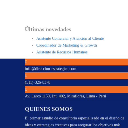
Últimas novedades
Asistente Comercial y Atención al Cliente
Coordinador de Marketing & Growth
Asistente de Recursos Humanos
info@direccion-estrategica.com
(511)-326-8378
Av. Larco 1150, Int. 402, Miraflores, Lima - Perú
QUIENES SOMOS
El primer estudio de consultoría especializado en el diseño de
ideas y estrategias creativas para asegurar los objetivos más