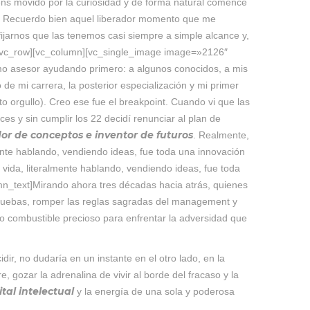
ns movido por la curiosidad y de forma natural comencé
as. Recuerdo bien aquel liberador momento que me
fijarnos que las tenemos casi siempre a simple alcance y,
][vc_row][vc_column][vc_single_image image=»2126″
mo asesor ayudando primero: a algunos conocidos, a mis
e mi carrera, la posterior especialización y mi primer
 orgullo). Creo ese fue el breakpoint. Cuando vi que las
ces y sin cumplir los 22 decidí renunciar al plan de
or de conceptos e inventor de futuros
. Realmente,
mente hablando, vendiendo ideas, fue toda una innovación
ida, literalmente hablando, vendiendo ideas, fue toda
n_text]Mirando ahora tres décadas hacia atrás, quienes
 pruebas, romper las reglas sagradas del management y
mo combustible precioso para enfrentar la adversidad que
dir, no dudaría en un instante en el otro lado, en la
, gozar la adrenalina de vivir al borde del fracaso y la
tal intelectual
y la energía de una sola y poderosa