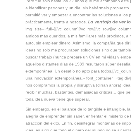
Pero fue solo hasta los 22 años que me acompañó este p
a identificar patrones y un día, sin habérmelo propuest
permitió ver y empezar a encontrar las soluciones a los 
La ventaja de ver lo 
prácticamente, frente a nosotros.
img_size=»full»][/vc_column][/vc_row][vc_row][vc_colu
amigos más queridos, a mis familiares más próximos, a mi
auto, sin emplear dinero. Asimismo, la compañía que dir
ideas no solo me procuraban soluciones sino que tamb
buscar trabajo (nunca preparé un CV en mi vida) y emp
aquellos distantes días de 1989 resultaron súper desafia
extemporánea. Un desafío no apto para todos.[/vc_colum
una innovación extemporánea.» font_container=»tag:div|
nos compramos la propia y disruptiva (dirían ahora) ide
recibir muchas, bastantes, demasiadas críticas… que per
toda idea nueva tiene que superar.
Sin embargo, en el balance de lo tangible e intangible, l
alegría de emprender sin saber, enfrentar el misterio de 
atracción del éxito. En fin, desintegrar montañas de imp
idea, es algo que todo el dinero del mundo no se alcanz