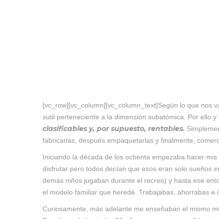
[vc_row][vc_column][vc_column_text]Según lo que nos van 
sutil perteneciente a la dimensión subatómica. Por ello y
clasificables y, por supuesto, rentables.
Simplement
fabricarlas, después empaquetarlas y finalmente, comerci
Iniciando la década de los ochenta empezaba hacer mis
disfrutar pero todos decían que esos eran solo sueños i
demás niños jugaban durante el recreo) y hasta ese ento
el modelo familiar que heredé. Trabajabas, ahorrabas e i
Curiosamente, más adelante me enseñaban el mismo model