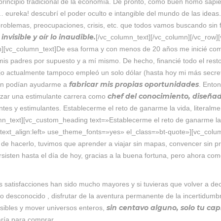
rincipio tradicional de la economía. De pronto, como buen homo sapie
o… eureka! descubrí el poder oculto e intangible del mundo de las ide
problemas, preocupaciones, crisis, etc. que todos vamos buscando sin 
invisible y oír lo inaudible.
[/vc_column_text][/vc_column][/vc_row
mn][vc_column_text]De esa forma y con menos de 20 años me inicié co
s padres por supuesto y a mí mismo. De hecho, financié todo el resto d
ijo actualmente tampoco empleó un solo dólar (hasta hoy mi más secreto
fabricar mis propias oportunidades
ién podían ayudarme a
. Enton
chef del conocimiento, diseñad
ezar una estimulante carrera como
ntes y estimulantes. Establecerme el reto de ganarme la vida, literal
n_text][vc_custom_heading text=»Establecerme el reto de ganarme la v
text_align:left» use_theme_fonts=»yes» el_class=»bt-quote»][vc_colum
a de hacerlo, tuvimos que aprender a viajar sin mapas, convencer sin
sisten hasta el día de hoy, gracias a la buena fortuna, pero ahora co
as satisfacciones han sido mucho mayores y si tuvieras que volver a deci
lo desconocido , disfrutar de la aventura permanente de la incertidumbre
sin centavo alguno, solo tu capi
osibles y mover universos enteros,
aría para comprar.