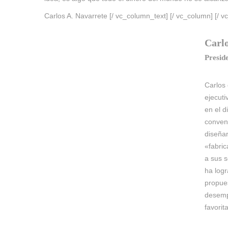
Carlos A. Navarrete [/ vc_column_text] [/ vc_column] [/ v
Carlo
Presid
Carlos 
ejecuti
en el d
conven
diseña
«fabric
a sus s
ha logr
propues
desemp
favorit