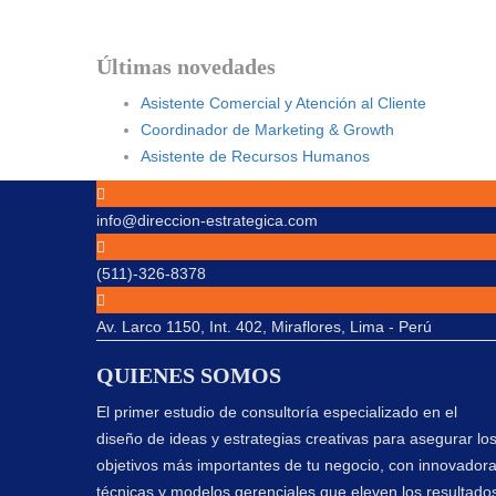
Últimas novedades
Asistente Comercial y Atención al Cliente
Coordinador de Marketing & Growth
Asistente de Recursos Humanos
info@direccion-estrategica.com
(511)-326-8378
Av. Larco 1150, Int. 402, Miraflores, Lima - Perú
QUIENES SOMOS
El primer estudio de consultoría especializado en el
diseño de ideas y estrategias creativas para asegurar lo
objetivos más importantes de tu negocio, con innovador
técnicas y modelos gerenciales que eleven los resultado