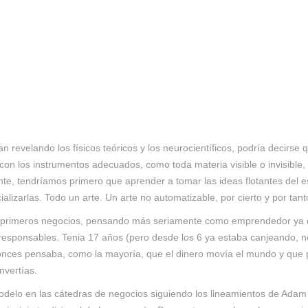
revelando los físicos teóricos y los neurocientíficos, podría decirse 
 con los instrumentos adecuados, como toda materia visible o invisible,
e, tendríamos primero que aprender a tomar las ideas flotantes del e
alizarlas. Todo un arte. Un arte no automatizable, por cierto y por tan
 primeros negocios, pensando más seriamente como emprendedor ya que
rresponsables. Tenia 17 años (pero desde los 6 ya estaba canjeando, 
nces pensaba, como la mayoría, que el dinero movía el mundo y que par
nvertías.
o en las cátedras de negocios siguiendo los lineamientos de Adam Sm