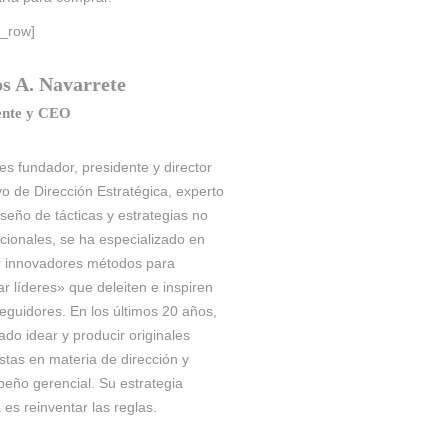
c_row]
s A. Navarrete
ente y CEO
es fundador, presidente y director
vo de Dirección Estratégica, experto
iseño de tácticas y estrategias no
cionales, se ha especializado en
r innovadores métodos para
ar líderes» que deleiten e inspiren
eguidores. En los últimos 20 años,
ado idear y producir originales
tas en materia de dirección y
eño gerencial. Su estrategia
a es reinventar las reglas.