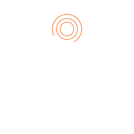
Descargar Archivo
info@direccion-estrategica.com
(511)-326-8378
Av. Larco 1150, Int. 402, Miraflores, Lima - Perú