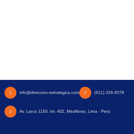
info@direccion-estrategica.com
(511)-326-8378
Av. Larco 1150, Int. 402, Miraflores, Lima - Perú